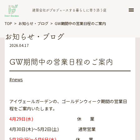
建築会社がプロデュースする暮らしに寄り添う庭
TOP
お知らせ・ブログ
GW期間中の営業日程のご案内
お知らせ・ブログ
イベント予約
店舗案内
お問い合わせ
2026.04.17
TOP
GW期間中の営業日程のご案内
コンセプト
#news
ガーデン施工事例
お知らせ・ブログ
アイヴェールガーデンの、ゴールデンウィーク期間の営業日
程をご案内いたします。
私達だからできる庭づくり
4月29日(水)
休 業
4月30日(木)～5月2日(土) 通常営業
プランナー
5月3日(日)～5月6日(水)
休 業