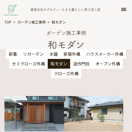
建築会社がプロデュースする暮らしに寄り添う庭
TOP
ガーデン施工事例
和モダン
ガーデン施工事例
イベント予約
店舗案内
お問い合わせ
和モダン
TOP
新着
リガーデン
水盤
新築外構
ハウスメーカー外構
セミクローズ外構
和モダン
造作門柱
オープン外構
コンセプト
クローズ外構
ガーデン施工事例
お知らせ・ブログ
私達だからできる庭づくり
プランナー